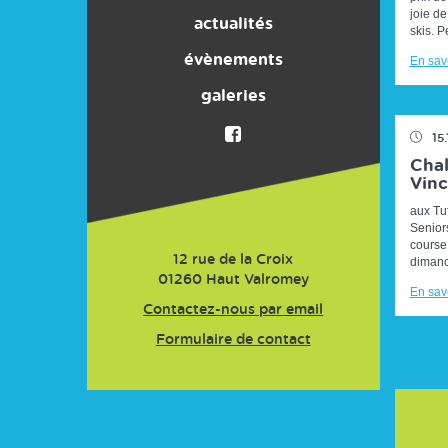
joie de
ACTIVITES
actualités
skis. Pe
Nos partenaires
évènements
En savo
galeries
Presse
Adhésion
15
Chal
Vinc
aux Tu
Senior
course
12 rue de la Croix
dimanc
01260
Haut Valromey
En savo
Contactez-nous par email
Formulaire de contact