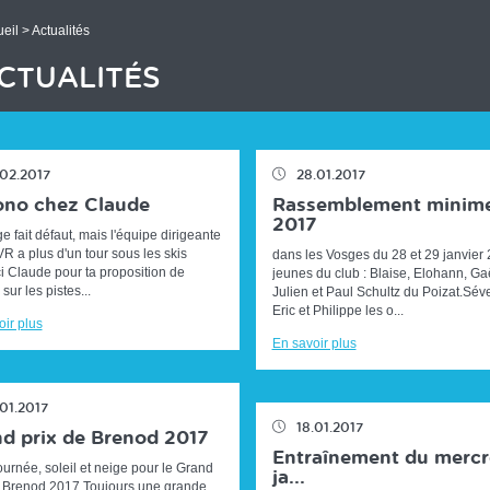
eil
> Actualités
CTUALITÉS
.02.2017
28.01.2017
ono chez Claude
Rassemblement minim
2017
e fait défaut, mais l'équipe dirigeante
 a plus d'un tour sous les skis
dans les Vosges du 28 et 29 janvier
ci Claude pour ta proposition de
jeunes du club : Blaise, Elohann, Gaë
sur les pistes...
Julien et Paul Schultz du Poizat.Séve
Eric et Philippe les o...
ir plus
En savoir plus
.01.2017
18.01.2017
d prix de Brenod 2017
Entraînement du mercr
ournée, soleil et neige pour le Grand
ja...
e Brenod 2017.Toujours une grande