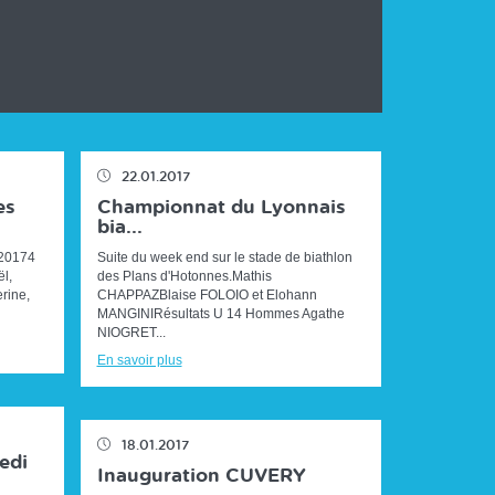
22.01.2017
es
Championnat du Lyonnais
bia...
 20174
Suite du week end sur le stade de biathlon
l,
des Plans d'Hotonnes.Mathis
rine,
CHAPPAZBlaise FOLOIO et Elohann
MANGINIRésultats U 14 Hommes Agathe
NIOGRET...
En savoir plus
18.01.2017
edi
Inauguration CUVERY