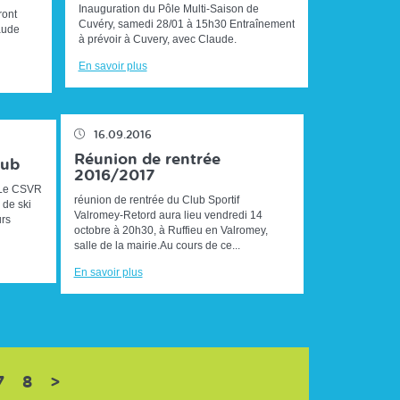
Inauguration du Pôle Multi-Saison de
ront
Cuvéry, samedi 28/01 à 15h30 Entraînement
aude
à prévoir à Cuvery, avec Claude.
En savoir plus
16.09.2016
Réunion de rentrée
lub
2016/2017
s,Le CSVR
réunion de rentrée du Club Sportif
 de ski
Valromey-Retord aura lieu vendredi 14
urs
octobre à 20h30, à Ruffieu en Valromey,
salle de la mairie.Au cours de ce...
En savoir plus
rrent)
7
8
>