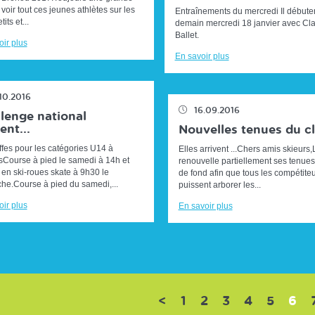
 voir tout ces jeunes athlètes sur les
Entraînements du mercredi Il débute
tits et...
demain mercredi 18 janvier avec Cl
Ballet.
ir plus
En savoir plus
.10.2016
16.09.2016
lenge national
ent...
Nouvelles tenues du c
ffes pour les catégories U14 à
Elles arrivent ...Chers amis skieur
sCourse à pied le samedi à 14h et
renouvelle partiellement ses tenues
 en ski-roues skate à 9h30 le
de fond afin que tous les compétite
he.Course à pied du samedi,...
puissent arborer les...
ir plus
En savoir plus
(cu
<
1
2
3
4
5
6