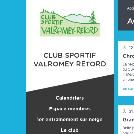
Panneau de gestion des cookies
Accu
A
12
CLUB SPORTIF
Chr
VALROMEY RETORD
La neig
du CSVR
!!!!Mer
chrono 
En savo
Calendriers
Espace membres
Entraînements
21
1er entraînement sur neige
Bonnes Affaires
Compétitions
Gran
Belle j
Le club
Stages
prix d