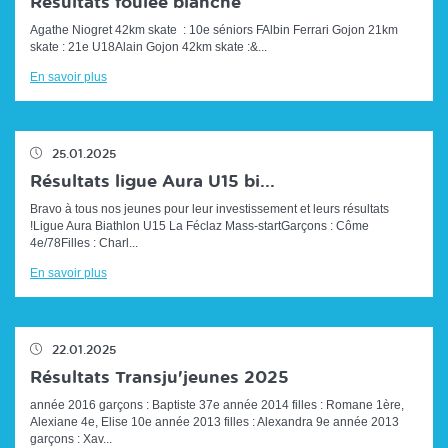
Résultats foulée blanche
Agathe Niogret 42km skate : 10e séniors FAlbin Ferrari Gojon 21km
skate : 21e U18Alain Gojon 42km skate :&...
En savoir plus
25.01.2025
Résultats ligue Aura U15 bi...
Bravo à tous nos jeunes pour leur investissement et leurs résultats
!Ligue Aura Biathlon U15 La Féclaz Mass-startGarçons : Côme
4e/78Filles : Charl...
En savoir plus
22.01.2025
Résultats Transju'jeunes 2025
année 2016 garçons : Baptiste 37e année 2014 filles : Romane 1ère,
Alexiane 4e, Elise 10e année 2013 filles : Alexandra 9e année 2013
garçons : Xav...