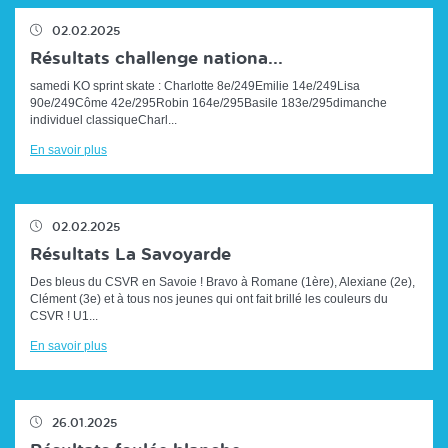
02.02.2025
Résultats challenge nationa...
samedi KO sprint skate : Charlotte 8e/249Emilie 14e/249Lisa
90e/249Côme 42e/295Robin 164e/295Basile 183e/295dimanche
individuel classiqueCharl...
En savoir plus
02.02.2025
Résultats La Savoyarde
Des bleus du CSVR en Savoie ! Bravo à Romane (1ère), Alexiane (2e),
Clément (3e) et à tous nos jeunes qui ont fait brillé les couleurs du
CSVR ! U1...
En savoir plus
26.01.2025