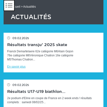
Panneau de gestion des cookies
Accueil
> Actualités
ACTUALITÉS
09.02.2025
Résultats transju' 2025 skate
Franck Demartelaere 62e catégorie M6Alain Gojon
76e catégorie M6Véronique Chatron 16e catégorie
M5Thomas Chatron...
En savoir plus
09.02.2025
Résultats U17-U19 biathlon...
2e podium d'Eline en coupe de France en 2 week ends ! résultats
complets : samedi 08/02/25...