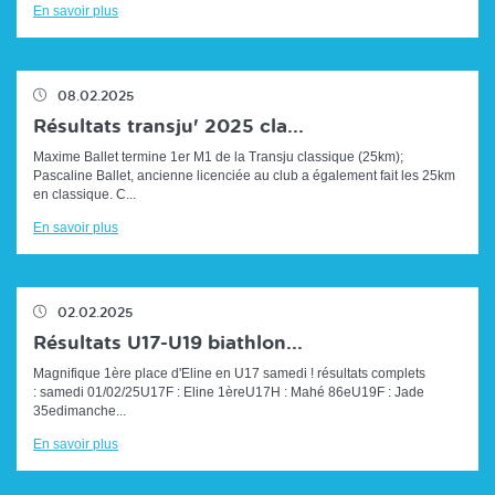
En savoir plus
08.02.2025
Résultats transju' 2025 cla...
Maxime Ballet termine 1er M1 de la Transju classique (25km);
Pascaline Ballet, ancienne licenciée au club a également fait les 25km
en classique. C...
En savoir plus
02.02.2025
Résultats U17-U19 biathlon...
Magnifique 1ère place d'Eline en U17 samedi ! résultats complets
: samedi 01/02/25U17F : Eline 1èreU17H : Mahé 86eU19F : Jade
35edimanche...
En savoir plus