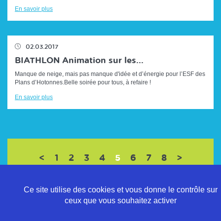
En savoir plus
02.03.2017
BIATHLON Animation sur les...
Manque de neige, mais pas manque d'idée et d’énergie pour l’ESF des
Plans d’Hotonnes.Belle soirée pour tous, à refaire !
En savoir plus
(current)
<
1
2
3
4
5
6
7
8
>
Ce site utilise des cookies et vous donne le contrôle sur
ceux que vous souhaitez activer
Politique de confidentialité