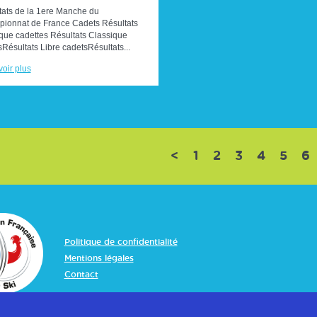
tats de la 1ere Manche du
ionnat de France Cadets Résultats
ique cadettes Résultats Classique
Résultats Libre cadetsRésultats...
oir plus
<
1
2
3
4
5
6
Politique de confidentialité
Mentions légales
Contact