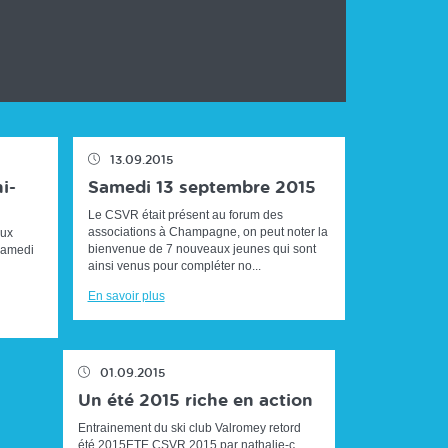
13.09.2015
i-
Samedi 13 septembre 2015
Le CSVR était présent au forum des
associations à Champagne, on peut noter la
aux
bienvenue de 7 nouveaux jeunes qui sont
Samedi
ainsi venus pour compléter no...
En savoir plus
01.09.2015
Un été 2015 riche en action
Entrainement du ski club Valromey retord
été 2015ETE CSVR 2015 par nathalie-c