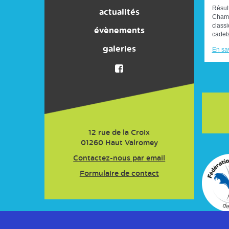
Résul
ACTIVITES
actualités
Champ
class
Nos partenaires
évènements
cadets
galeries
Presse
En sav
Adhésion
12 rue de la Croix
01260
Haut Valromey
Contactez-nous par email
Formulaire de contact