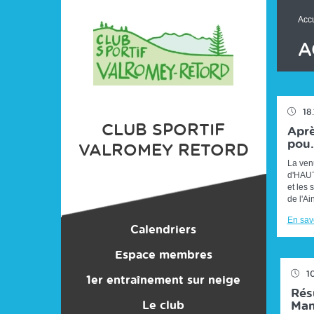
Panneau de gestion des cookies
Accu
A
18
CLUB SPORTIF
Aprè
pou.
VALROMEY RETORD
La ven
d'HAU
et les
de l'Ain
En savo
Calendriers
Espace membres
Entraînements
1
1er entraînement sur neige
Bonnes Affaires
Compétitions
Résu
Le club
Stages
Man