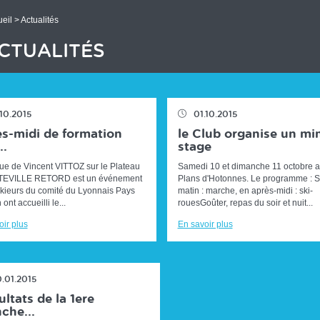
eil
> Actualités
CTUALITÉS
.10.2015
01.10.2015
s-midi de formation
le Club organise un min
..
stage
ue de Vincent VITTOZ sur le Plateau
Samedi 10 et dimanche 11 octobre 
TEVILLE RETORD est un événement
Plans d'Hotonnes. Le programme : 
 skieurs du comité du Lyonnais Pays
matin : marche, en après-midi : ski-
 ont accueilli le...
rouesGoûter, repas du soir et nuit...
ir plus
En savoir plus
0.01.2015
ltats de la 1ere
che...