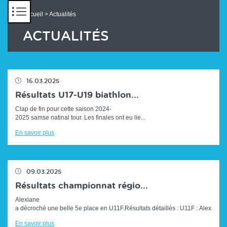
Panneau de gestion des cookies
Accueil
> Actualités
ACTUALITÉS
16.03.2025
Résultats U17-U19 biathlon...
Clap de fin pour cette saison 2024-
2025 samse natinal tour. Les finales ont eu lie...
En savoir plus
09.03.2025
Résultats championnat régio...
Alexiane
a décroché une belle 5e place en U11F.Résultats détaillés : U11F : Alexiane&
En savoir plus