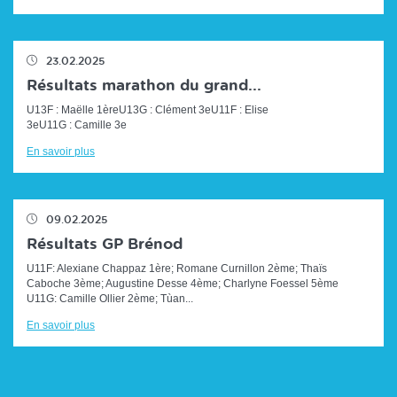
23.02.2025
Résultats marathon du grand...
U13F : Maëlle 1èreU13G : Clément 3eU11F : Elise
3eU11G : Camille 3e
En savoir plus
09.02.2025
Résultats GP Brénod
U11F: Alexiane Chappaz 1ère; Romane Curnillon 2ème; Thaïs
Caboche 3ème; Augustine Desse 4ème; Charlyne Foessel 5ème
U11G: Camille Ollier 2ème; Tùan...
En savoir plus