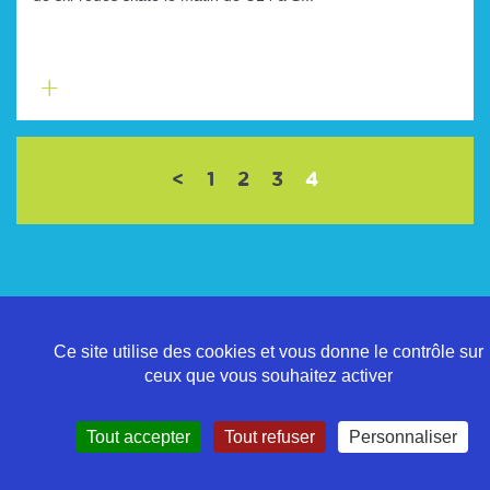
En
savoir
plus
(current)
<
1
2
3
4
Politique de confidentialité
Mentions légales
Ce site utilise des cookies et vous donne le contrôle sur
Contact
ceux que vous souhaitez activer
Tout accepter
Tout refuser
Personnaliser