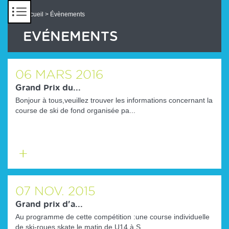
Panneau de gestion des cookies
Accueil
> Évènements
EVÉNEMENTS
06
MARS
2016
Grand Prix du...
Bonjour à tous,veuillez trouver les informations concernant la
course de ski de fond organisée pa...
En
savoir
plus
07
NOV.
2015
Grand prix d'a...
Au programme de cette compétition :une course individuelle
de ski-roues skate le matin de U14 à S...