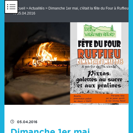
Panneau de gestion des cookies
Accueil
>
Actualités
> Dimanche 1er mai, c'était la fête du Four à Ruffieu
! / 05.04.2016
RETOUR À LA LISTE DES ACTUS
05.04.2016
Dimanche 1er mai,