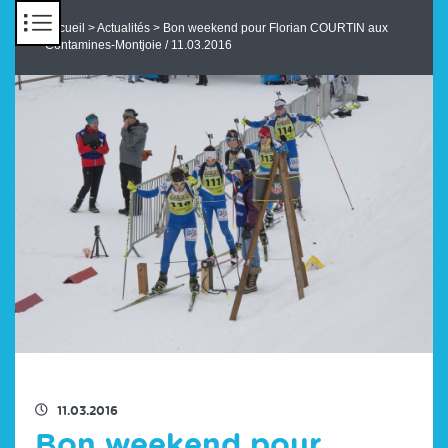
Panneau de gestion des cookies
Accueil
>
Actualités
> Bon weekend pour Florian COURTIN aux
Contamines-Montjoie / 11.03.2016
RETOUR À LA LISTE DES ACTUS
11.03.2016
Bon weekend pour