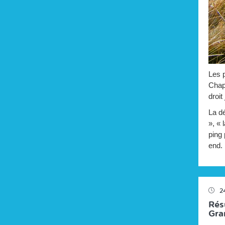
Les p
Chape
droit
La dé
», « 
ping 
end. 
2
Résu
Gran