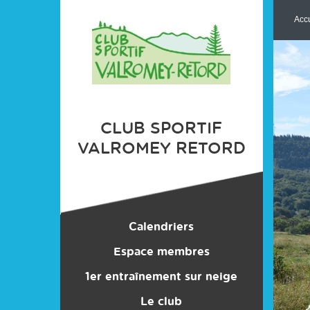
Panneau de gestion des cookies
Accu
CLUB SPORTIF
VALROMEY RETORD
Calendriers
Espace membres
Entraînements
1er entraînement sur neige
Bonnes Affaires
Compétitions
Le club
Stages