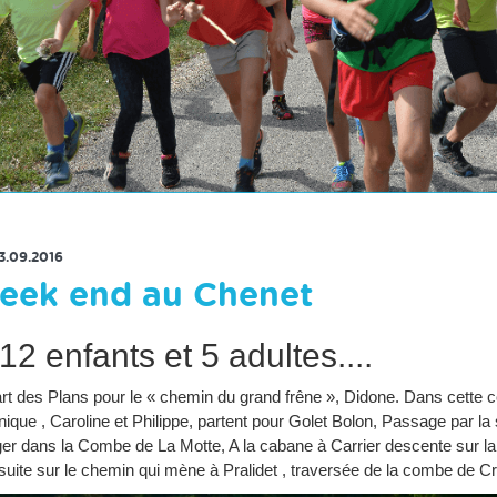
RETOUR À LA LISTE DES ACTUS
3.09.2016
eek end au Chenet
..12 enfants et 5 adultes....
rt des Plans pour le « chemin du grand frêne », Didone. Dans cette
ique , Caroline et Philippe, partent pour Golet Bolon, Passage par l
er dans la Combe de La Motte, A la cabane à Carrier descente sur la
uite sur le chemin qui mène à Pralidet , traversée de la combe de Cr