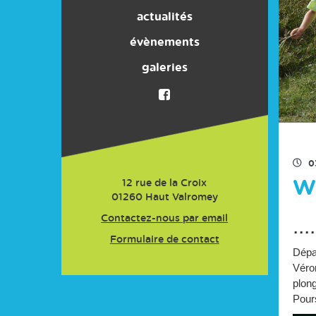
ACTIVITES
actualités
Nos partenaires
évènements
galeries
Presse
Adhésion
0
W
12 rue de la Croix
01260
Haut Valromey
Contactez-nous par email
..
Formulaire de contact
Dépa
Véron
plong
Pours