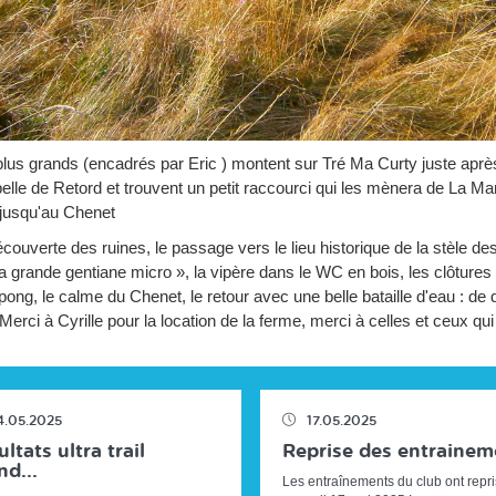
lus grands (encadrés par Eric ) montent sur Tré Ma Curty juste après
lle de Retord et trouvent un petit raccourci qui les mènera de La Ma
 jusqu'au Chenet
couverte des ruines, le passage vers le lieu historique de la stèle d
la grande gentiane micro », la vipère dans le WC en bois, les clôtures
pong, le calme du Chenet, le retour avec une belle bataille d'eau : d
Merci à Cyrille pour la location de la ferme, merci à celles et ceux qui 
4.05.2025
17.05.2025
ltats ultra trail
Reprise des entrainem
d...
Les entraînements du club ont repri