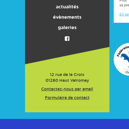
Pour
sa pr
ACTIVITES
actualités
engagé
En sav
Nos partenaires
évènements
galeries
Presse
Adhésion
12 rue de la Croix
01260
Haut Valromey
Contactez-nous par email
Formulaire de contact