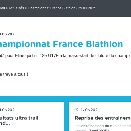
eil
>
Actualités
> Championnat France Biathlon / 29.03.2025
RETOUR À LA LISTE DES ACTUS
9.03.2025
hampionnat France Biathlon
b' pour Eline qui finit 18e U17F à la mass-start de clôture du champ
 trève à tous !
4.05.2025
17.05.2025
ltats ultra trail
Reprise des entrainem
d...
Les entraînements du club ont repri