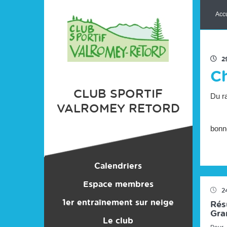
Panneau de gestion des cookies
Accu
2
C
CLUB SPORTIF
Du ra
VALROMEY RETORD
bonne
Calendriers
Espace membres
Entraînements
2
1er entraînement sur neige
Bonnes Affaires
Compétitions
Résu
Gran
Le club
Stages